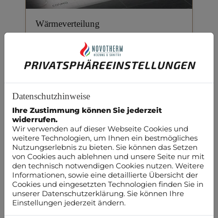
Wärmeverteilung
Moderne effektive Plattenheizkörper
oder eine Fußbodenheizung mit
PRIVATSPHÄRE­EINSTELLUNGEN
angenehmer Strahlungswärme?
NovoTherm GmbH findet für Sie die
passende Lösung.
Datenschutzhinweise
Ihre Zustimmung können Sie jederzeit
weiterlesen
widerrufen.
Wir verwenden auf dieser Webseite Cookies und
weitere Technologien, um Ihnen ein bestmögliches
Nutzungserlebnis zu bieten. Sie können das Setzen
von Cookies auch ablehnen und unsere Seite nur mit
den technisch notwendigen Cookies nutzen. Weitere
Informationen, sowie eine detaillierte Übersicht der
Cookies und eingesetzten Technologien finden Sie in
unserer Datenschutzerklärung. Sie können Ihre
Einstellungen jederzeit ändern.