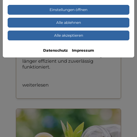
Einstellungen öffnen
Alle ablehnen
Wartung und Service
Alle akzeptieren
Mit dem bei Bedarf schnellen Service
von NovoTherm GmbH können Sie sich
Datenschutz
Impressum
darauf verlassen, dass Ihre Heizung
länger effizient und zuverlässig
funktioniert.
weiterlesen