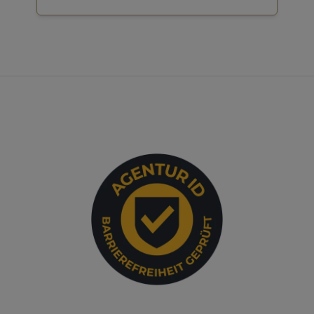
FOOTER - KONTAKTDATEN UND ÖFFNUN