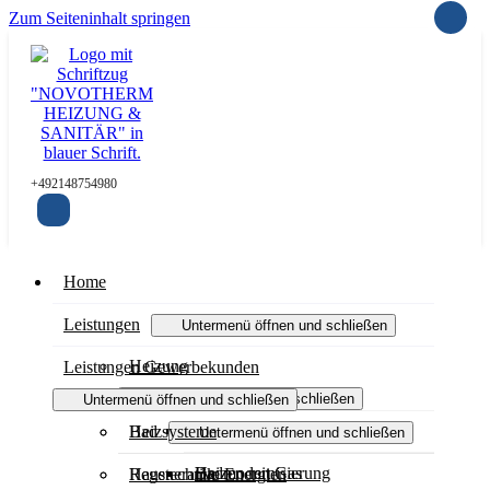
Zum Seiteninhalt springen
+492148754980
Home
Leistungen
Untermenü öffnen und schließen
Heizung
Leistungen Gewerbekunden
Untermenü öffnen und schließen
Untermenü öffnen und schließen
Heizungsmodernisierung
Bad
Heizsysteme
Untermenü öffnen und schließen
Heizen mit Gas
Badmodernisierung
Haustechnik
Regenerative Energien