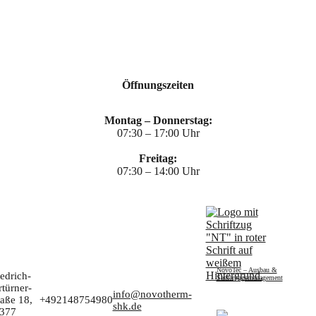
Öffnungszeiten
Montag – Donnerstag:
07:30 – 17:00 Uhr
Freitag:
07:30 – 14:00 Uhr
NovoTec – Ausbau &
iedrich-
Sanierungsmanagement
rtürner-
info@novotherm-
raße 18,
+492148754980
shk.de
377