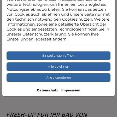
weitere Technologien, um Ihnen ein bestmögliches
Nutzungserlebnis zu bieten. Sie können das Setzen
von Cookies auch ablehnen und unsere Seite nur mit
den technisch notwendigen Cookies nutzen. Weitere
Informationen, sowie eine detaillierte Übersicht der
Professionelle Installation
Cookies und eingesetzten Technologien finden Sie in
unserer Datenschutzerklärung. Sie können Ihre
Einstellungen jederzeit ändern.
Wir passen alles genau an Ihre Bedürfnisse an
Wir koordinieren alle beteiligten Gewerke für Sie
Sie können sich auf eine sorgfältige und
Einstellungen öffnen
termingerechte Ausführung aller Arbeiten
verlassen
Alle ablehnen
Alle akzeptieren
Datenschutz
Impressum
FRESH-UP FÜR IHR BAD VON